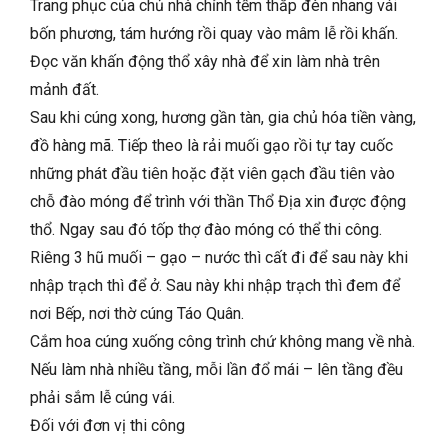
Trang phục của chủ nhà chỉnh tềm thắp đèn nhang vái
bốn phương, tám hướng rồi quay vào mâm lễ rồi khấn.
Đọc văn khấn động thổ xây nhà để xin làm nhà trên
mảnh đất.
Sau khi cúng xong, hương gần tàn, gia chủ hóa tiền vàng,
đồ hàng mã. Tiếp theo là rải muối gạo rồi tự tay cuốc
những phát đầu tiên hoặc đặt viên gạch đầu tiên vào
chỗ đào móng để trình với thần Thổ Địa xin được động
thổ. Ngay sau đó tốp thợ đào móng có thể thi công.
Riêng 3 hũ muối – gạo – nước thì cất đi để sau này khi
nhập trạch thì để ở. Sau này khi nhập trạch thì đem để
nơi Bếp, nơi thờ cúng Táo Quân.
Cắm hoa cúng xuống công trình chứ không mang về nhà.
Nếu làm nhà nhiều tầng, mỗi lần đổ mái – lên tầng đều
phải sắm lễ cúng vái.
Đối với đơn vị thi công