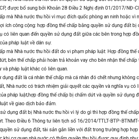
P, được bổ sung bởi Khoản 28 Điều 2 Nghị định 01/2017/NĐ-CP
p mà Nhà nước thu hồi vì mục đích quốc phòng an ninh hoặc vì m
vì lợi ích công cộng: hợp đồng thế chấp bằng quyền sử dụng đất bị
vụ có liên quan đến quyền sử dụng đất giữa các bên trong hợp đồ
 của pháp luật về dân sự.
ấp mà Nhà nước thu hồi đất do vi phạm pháp luật: Hợp đồng thế
ứt; bên thế chấp phải hoàn trả khoản vay cho bên nhận thế chấp 
 và pháp luật khác có liên quan.
dụng đất là cá nhân thế chấp mà cá nhân đó chết nhưng không có
ất, Nhà nước có trách nhiệm giải quyết các quyền và nghĩa vụ có 
của pháp luật;hợp đồng thế chấp bị chấm dứt và quyền sử dụng đ
luật về giao dịch bảo đảm.
sử dụng đất bị Nhà nước thu hồi vì lý do gì thì hợp đồng thế ch
ứt. Theo Điều 6 Thông tư liên tịch số 16/2014/TTLT-BTP-BTNMT-
à quyền sử dụng đất, tài sản gắn liền với đất trong trường hợp hợ
 khi cơ quan nhà nước có thẩm quyền thu hồi được quy định như