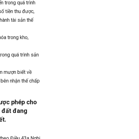
ển trong quá trình
số tiền thu được,
hành tài sản thế
hóa trong kho,
trong quá trình sản
ên mượn biết về
 bên nhận thế chấp
được phép cho
c đất đang
ết.
 theo Điều 43a Nghị