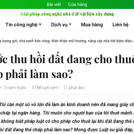
Bài viết
Cửa hàng
Giải pháp công nghệ nhà ở & vật liệu xây dựng
Tin công nghệ
Dịch vụ
Mua hàng
Liên hệ
ng lượng gió, nhà xanh bền vững, thân thiện môi trường, nâng cấp nhà tiết kiệm đi
c thu hồi đất đang cho thu
p phải làm sao?
3 năm trước
3788 lượt xem
11 phút đọc
 Tôi cần một số vố lớn đề làm ăn kinh doanh nên đã mang giấy 
 chấp tại ngân hàng. Tôi muốn cho người bạn của tôi thuê mảnh 
không biết pháp luật có cho phép cho thuê lại khi đất đang thế
ồi đất đang thế chấp phải làm sao? Mong được Luật sư giải đáp, 