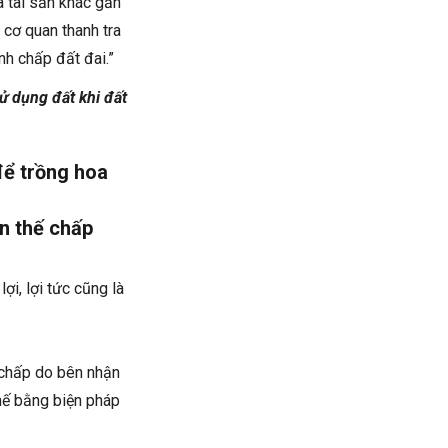
 tài sản khác gắn
 cơ quan thanh tra
nh chấp đất đai.”
ử dụng đất khi đất
để trồng hoa
n thế chấp
ợi, lợi tức cũng là
ế chấp do bên nhận
hế bằng biện pháp