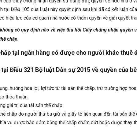
n cấp Giấy chứng nhận quyền sử dụng đất, quyền sở hữu nhà ở và
nh tại Điều 105 của Luật này quyết định sau khi đã có kết luận của
có hiệu lực của cơ quan nhà nước có thẩm quyền về giải quyết tra
 không có quy định nào về việc thu hồi Giấy chứng nhận quyền s
thế chấp.
chấp tại ngân hàng có được cho người khác thuê 
tại Điều 321 Bộ luật Dân sự 2015 về quyền của bê
ụng, hưởng hoa lợi, lợi tức từ tài sản thế chấp, trừ trường hợp hoa l
eo thỏa thuận.
ng giá trị của tài sản thế chấp.
 thế chấp do người thứ ba giữ và giấy tờ liên quan đến tài sản th
nghĩa vụ được bảo đảm bằng thế chấp chấm dứt hoặc được thay t