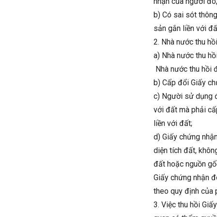
nhận của người đó
b) Có sai sót thông
sản gắn liền với đ
2. Nhà nước thu hồ
a) Nhà nước thu hồ
Nhà nước thu hồi 
b) Cấp đổi Giấy ch
c) Người sử dụng đấ
với đất mà phải cấ
liền với đất;
d) Giấy chứng nhậ
diện tích đất, khô
đất hoặc nguồn gốc
Giấy chứng nhận đó
theo quy định của p
3. Việc thu hồi Gi