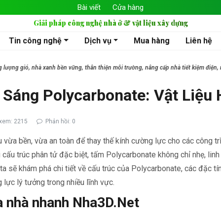
Bài viết
Cửa hàng
Giải pháp công nghệ nhà ở & vật liệu xây dựng
Tin công nghệ
Dịch vụ
Mua hàng
Liên hệ
ng lượng gió, nhà xanh bền vững, thân thiện môi trường, nâng cấp nhà tiết kiệm đi
Sáng Polycarbonate: Vật Liệu 
xem: 2215
Phản hồi: 0
u vừa bền, vừa an toàn để thay thế kính cường lực cho các công 
i cấu trúc phân tử đặc biệt, tấm Polycarbonate không chỉ nhẹ, lin
g ta sẽ khám phá chi tiết về cấu trúc của Polycarbonate, các đặc t
 lực lý tưởng trong nhiều lĩnh vực.
a nhà nhanh Nha3D.Net