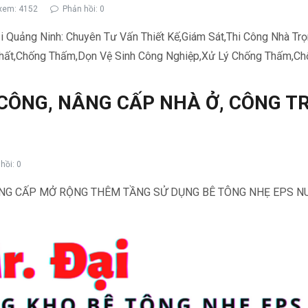
xem: 4152
Phản hồi: 0
ại Quảng Ninh: Chuyên Tư Vấn Thiết Kế,Giám Sát,Thi Công Nhà T
 Thất,Chống Thấm,Dọn Vệ Sinh Công Nghiệp,Xử Lý Chống Thấm,C
 CÔNG, NÂNG CẤP NHÀ Ở, CÔNG T
hồi: 0
NÂNG CẤP MỞ RỘNG THÊM TẦNG SỬ DỤNG BÊ TÔNG NHẸ EPS 