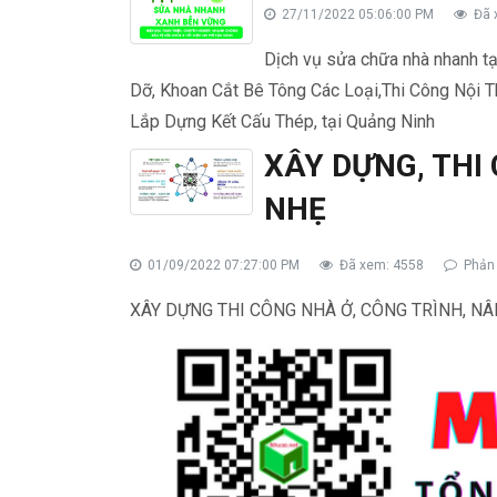
27/11/2022 05:06:00 PM
Đã 
Dịch vụ sửa chữa nhà nhanh t
Dỡ, Khoan Cắt Bê Tông Các Loại,Thi Công Nội
Lắp Dựng Kết Cấu Thép, tại Quảng Ninh
XÂY DỰNG, THI
NHẸ
01/09/2022 07:27:00 PM
Đã xem: 4558
Phản 
XÂY DỰNG THI CÔNG NHÀ Ở, CÔNG TRÌNH, 